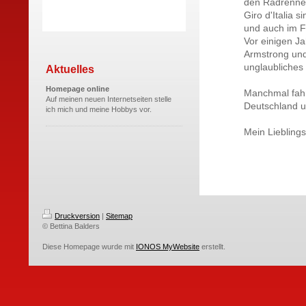
den Radrennen
Giro d'Italia 
und auch im F
Vor einigen J
Armstrong und
unglaubliches 
Aktuelles
Homepage online
Manchmal fahr
Auf meinen neuen Internetseiten stelle
Deutschland u
ich mich und meine Hobbys vor.
Mein Lieblings
Druckversion
|
Sitemap
© Bettina Balders
Diese Homepage wurde mit
IONOS MyWebsite
erstellt.