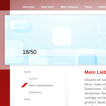
Startseite
Über mich
Mein Zuhause
Fotos
Hobb
18/50
Mein Lie
Sport
Laufen
Obwohl ich sel
fahre, habe i
Mein Lieblingsteam
Radrennen. Ger
Radfahren
deutschen Tea
verfolge ich d
Auto
großem Spaß, 