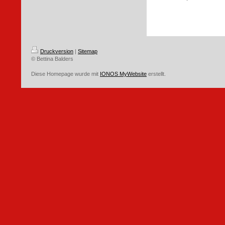
Druckversion
|
Sitemap
© Bettina Balders
Diese Homepage wurde mit
IONOS MyWebsite
erstellt.