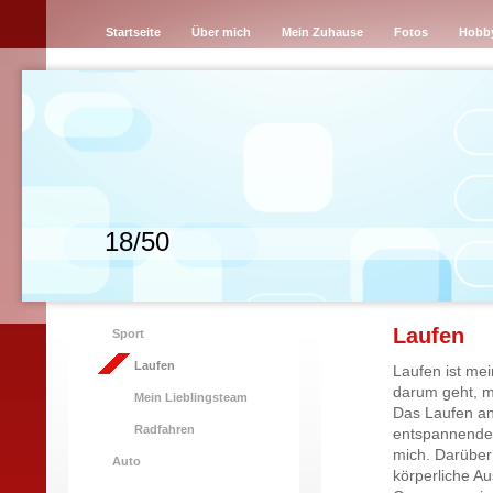
Startseite
Über mich
Mein Zuhause
Fotos
Hobb
18/50
Laufen
Sport
Laufen
Laufen ist me
darum geht, mi
Mein Lieblingsteam
Das Laufen an
Radfahren
entspannende,
mich. Darüber
Auto
körperliche A