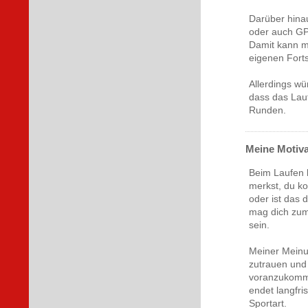
Darüber hina
oder auch GP
Damit kann m
eigenen Forts
Allerdings wü
dass das Lauf
Runden.
Meine Motiva
Beim Laufen 
merkst, du ko
oder ist das 
mag dich zum
sein.
Meiner Meinun
zutrauen und 
voranzukomme
endet langfri
Sportart.