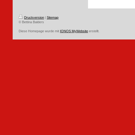
Druckversion
|
Sitemap
© Bettina Balders
Diese Homepage wurde mit
IONOS MyWebsite
erstellt.