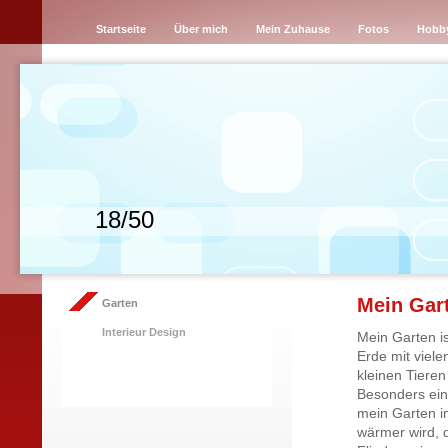
Startseite
Über mich
Mein Zuhause
Fotos
Hobb
18/50
Mein Gar
Garten
Interieur Design
Mein Garten is
Erde mit viele
kleinen Tieren
Besonders eind
mein Garten 
wärmer wird, 