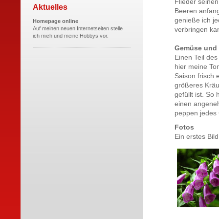
Flieder seinen
Aktuelles
Beeren anfang
genieße ich j
Homepage online
Auf meinen neuen Internetseiten stelle
verbringen ka
ich mich und meine Hobbys vor.
Gemüse und 
Einen Teil de
hier meine To
Saison frisch
größeres Kräut
gefüllt ist. 
einen angeneh
peppen jedes 
Fotos
Ein erstes Bi